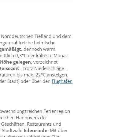
Norddeutschen Tiefland und dem
rgen zahlreiche heimische
 gemäßigt
, dennoch warm.
ittlich 0,3°C der kälteste Monat
 Höhe gelegen
, verzeichnet
Reisezeit
- trotz Niederschläge -
raturen bis max. 22°C ansteigen.
der Stadt) oder über den
Flughafen
r abwechslungsreichen Ferienregion
eichen Hannovers der
 Geschäften, Restaurants und
 Stadtwald
Eilenriede
. Mit über
welten mit zahlreichen Tier-