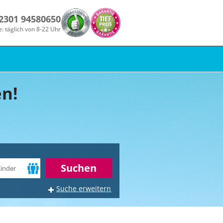
 2301 94580650
e: täglich von 8-22 Uhr
n!
r
Suchen
Suche erweitern