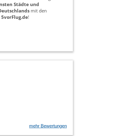
önsten Städte und
Deutschlands
mit den
n
5vorFlug.de
!
mehr Bewertungen