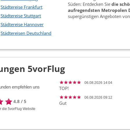
Süden: Entdecken Sie
die sch
Städtereise Frankfurt
aufregendsten Metropolen 
Städtereise Stuttgart
supergünstigen Angeboten vo
Städtereise Hannover
Städtereisen Deutschland
ungen 5vorFlug
06.08.2026 14:04
unden empfehlen uns
TOP!
06.08.2026 09:12
4.8
/
5
Gut
ür die
5vorFlug
Website