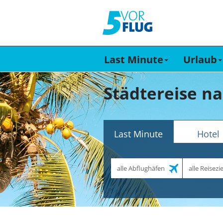
Last Minute
Urlaub
Städtereise n
Last Minute
Hotel
Abflughafen
Reiseziel