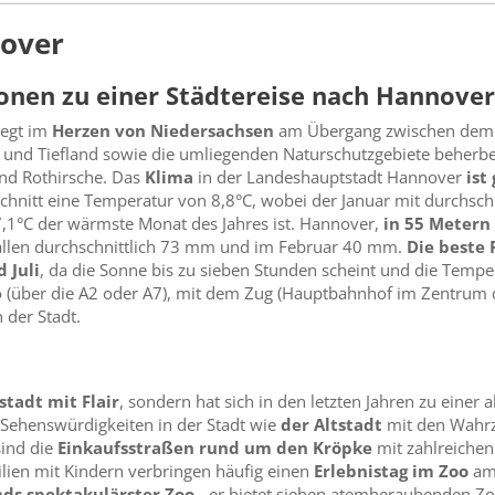
nover
onen zu einer Städtereise nach Hannover
iegt im
Herzen von Niedersachsen
am Übergang zwischen dem 
 und Tiefland sowie die umliegenden Naturschutzgebiete beherbe
und Rothirsche. Das
Klima
in der Landeshauptstadt Hannover
ist
hnitt eine Temperatur von 8,8°C, wobei der Januar mit durchschn
17,1°C der wärmste Monat des Jahres ist. Hannover,
in 55 Metern
 fallen durchschnittlich 73 mm und im Februar 40 mm.
Die beste 
 Juli
, da die Sonne bis zu sieben Stunden scheint und die Tempe
o (über die A2 oder A7), mit dem Zug (Hauptbahnhof im Zentrum 
der Stadt.
stadt mit Flair
, sondern hat sich in den letzten Jahren zu eine
 Sehenswürdigkeiten in der Stadt wie
der Altstadt
mit den Wahrz
sind die
Einkaufsstraßen rund um den Kröpke
mit zahlreichen
milien mit Kindern verbringen häufig einen
Erlebnistag im Zoo
am
ds spektakulärster Zoo
- er bietet sieben atemberaubenden Zoo