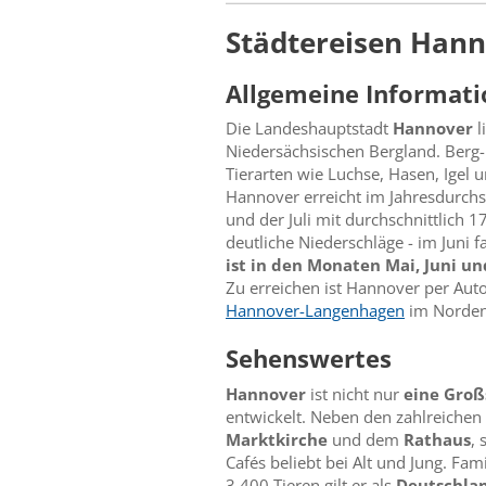
Städtereisen Han
Allgemeine Informati
Die Landeshauptstadt
Hannover
l
Niedersächsischen Bergland. Berg-
Tierarten wie Luchse, Hasen, Igel 
Hannover erreicht im Jahresdurchsc
und der Juli mit durchschnittlich 
deutliche Niederschläge - im Juni
ist in den Monaten Mai, Juni und
Zu erreichen ist Hannover per Aut
Hannover-Langenhagen
im Norden 
Sehenswertes
Hannover
ist nicht nur
eine Groß
entwickelt. Neben den zahlreichen
Marktkirche
und dem
Rathaus
, 
Cafés beliebt bei Alt und Jung. Fa
3.400 Tieren gilt er als
Deutschlan