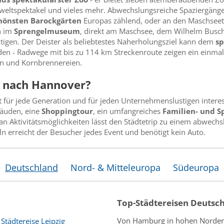
weltspektakel und vieles mehr. Abwechslungsreiche Spaziergäng
hönsten Barockgärten
Europas zählend, oder an den Maschseet
n im
Sprengelmuseum
, direkt am Maschsee, dem Wilhelm Bus
igen. Der Deister als beliebtestes Naherholungsziel kann dem
sp
n - Radwege mit bis zu 114 km Streckenroute zeigen ein einmali
ern und Kornbrennereien.
p nach Hannover?
t für jede Generation und für jeden Unternehmenslustigen intere
äuden, eine
Shoppingtour
, ein umfangreiches
Familien- und 
 an Aktivitätsmöglichkeiten lässt den Städtetrip zu einem abwec
ln erreicht der Besucher jedes Event und benötigt kein Auto.
Deutschland
Nord- & Mitteleuropa
Südeuropa
Top-Städtereisen Deutsc
Von Hamburg in hohen Norden
Städtereise Leipzig