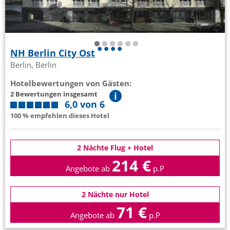
NH Berlin City Ost
Berlin, Berlin
Hotelbewertungen von Gästen:
2 Bewertungen insgesamt
6,0 von 6
100 % empfehlen dieses Hotel
2 Nächte Flug + Hotel
214 €
Angebote ab
p.P
2 Nächte nur Hotel
71 €
Angebote ab
p.P