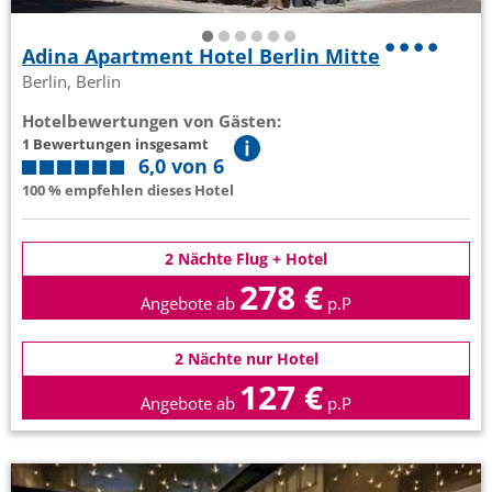
Adina Apartment Hotel Berlin Mitte
Berlin, Berlin
Hotelbewertungen von Gästen:
1 Bewertungen insgesamt
6,0 von 6
100 % empfehlen dieses Hotel
2 Nächte Flug + Hotel
278 €
Angebote ab
p.P
2 Nächte nur Hotel
127 €
Angebote ab
p.P