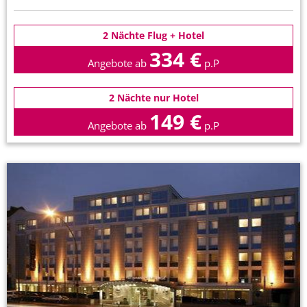
2 Nächte Flug + Hotel
334 €
Angebote ab
p.P
2 Nächte nur Hotel
149 €
Angebote ab
p.P