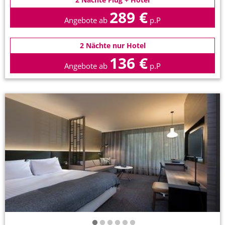
289 €
Angebote ab
p.P
2 Nächte nur Hotel
136 €
Angebote ab
p.P