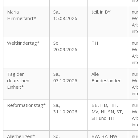
in
Mariä
Sa.,
teil. in BY
nu
Himmelfahrt*
15.08.2026
Wo
Ar
in
Weltkindertag*
So.,
TH
nu
20.09.2026
Wo
Ar
in
Tag der
Sa.,
Alle
nu
deutschen
03.10.2026
Bundesländer
Wo
Einheit*
Ar
in
Reformationstag*
Sa.,
BB, HB, HH,
nu
31.10.2026
MV, NI, SN, ST,
Wo
SH und TH
Ar
in
Allerheiligen*
So,
BW, BY, NW,
nu