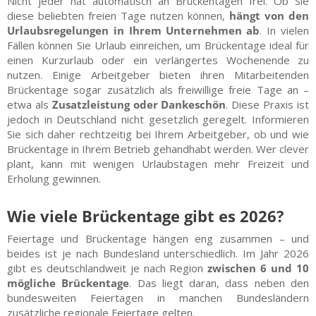
Nicht jeder hat automatisch an Brückentagen frei. Ob Sie
diese beliebten freien Tage nutzen können,
hängt von den
Urlaubsregelungen in Ihrem Unternehmen ab
. In vielen
Fällen können Sie Urlaub einreichen, um Brückentage ideal für
einen Kurzurlaub oder ein verlängertes Wochenende zu
nutzen. Einige Arbeitgeber bieten ihren Mitarbeitenden
Brückentage sogar zusätzlich als freiwillige freie Tage an –
etwa als
Zusatzleistung oder Dankeschön
. Diese Praxis ist
jedoch in Deutschland nicht gesetzlich geregelt. Informieren
Sie sich daher rechtzeitig bei Ihrem Arbeitgeber, ob und wie
Brückentage in Ihrem Betrieb gehandhabt werden. Wer clever
plant, kann mit wenigen Urlaubstagen mehr Freizeit und
Erholung gewinnen.
Wie viele Brückentage gibt es 2026?
Feiertage und Brückentage hängen eng zusammen – und
beides ist je nach Bundesland unterschiedlich. Im Jahr 2026
gibt es deutschlandweit je nach Region
zwischen 6 und 10
mögliche Brückentage
. Das liegt daran, dass neben den
bundesweiten Feiertagen in manchen Bundesländern
zusätzliche regionale Feiertage gelten.