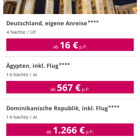
Deutschland, eigene Anreise
4 Nächte / ÜF
16
€
ab
p.P.
Ägypten, inkl. Flug
14 Nächte / AI
567
€
ab
p.P.
Dominikanische Republik, inkl. Flug
14 Nächte / AI
1.266
€
ab
p.P.