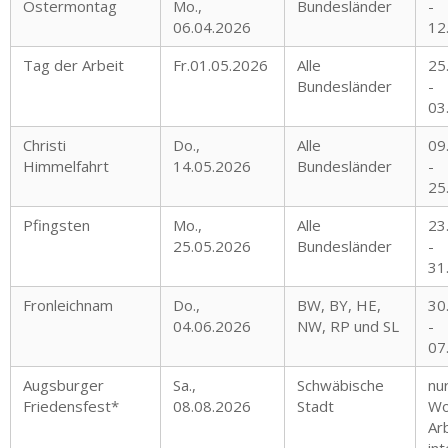
Ostermontag
Mo.,
Bundesländer
-
06.04.2026
12
Tag der Arbeit
Fr.01.05.2026
Alle
25
Bundesländer
-
03
Christi
Do.,
Alle
09
Himmelfahrt
14.05.2026
Bundesländer
-
25
Pfingsten
Mo.,
Alle
23
25.05.2026
Bundesländer
-
31
Fronleichnam
Do.,
BW, BY, HE,
30
04.06.2026
NW, RP und SL
-
07
Augsburger
Sa.,
Schwäbische
nu
Friedensfest*
08.08.2026
Stadt
Wo
Ar