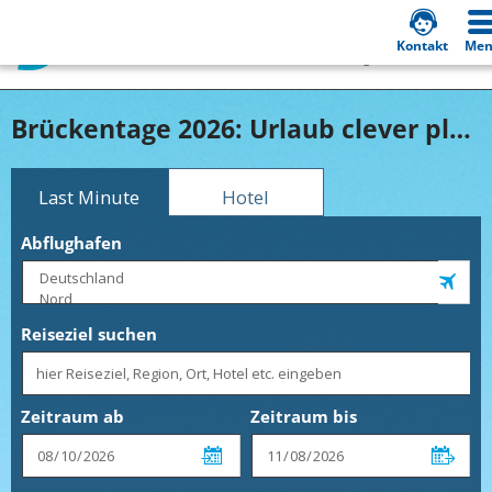
Hotline +49 2301 94580650
Kontakt
Me
Service Hotline: täglich von 8-22 Uhr
Brückentage 2026: Urlaub clever planen!
Last Minute
Hotel
Abflughafen
Reiseziel suchen
Zeitraum ab
Zeitraum bis