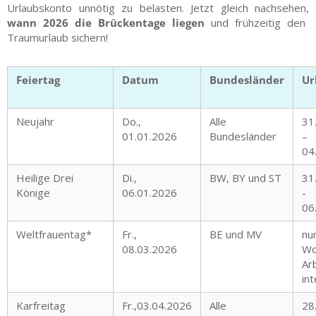
Urlaubskonto unnötig zu belasten. Jetzt gleich nachsehen,
wann 2026 die Brückentage liegen
und frühzeitig den
Traumurlaub sichern!
Feiertag
Datum
Bundesländer
Ur
Neujahr
Do.,
Alle
31
01.01.2026
Bundesländer
–
04
Heilige Drei
Di.,
BW, BY und ST
31
Könige
06.01.2026
-
06
Weltfrauentag*
Fr.,
BE und MV
nu
08.03.2026
Wo
Ar
in
Karfreitag
Fr.,03.04.2026
Alle
28