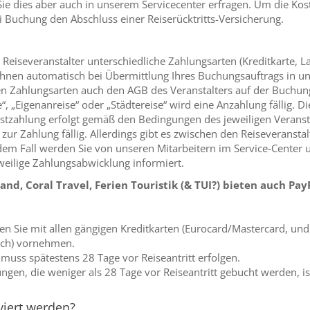
ie dies aber auch in unserem Servicecenter erfragen. Um die Kos
i Buchung den Abschluss einer Reiserücktritts-Versicherung.
Reiseveranstalter unterschiedliche Zahlungsarten (Kreditkarte, L
hnen automatisch bei Übermittlung Ihres Buchungsauftrags in 
en Zahlungsarten auch den AGB des Veranstalters auf der Buchung
, „Eigenanreise“ oder „Städtereise“ wird eine Anzahlung fällig. 
Restzahlung erfolgt gemäß den Bedingungen des jeweiligen Veransta
 zur Zahlung fällig. Allerdings gibt es zwischen den Reiseveransta
edem Fall werden Sie von unseren Mitarbeitern im Service-Center 
eilige Zahlungsabwicklung informiert.
nd, Coral Travel, Ferien Touristik (& TUI?) bieten auch Pay
n Sie mit allen gängigen Kreditkarten (Eurocard/Mastercard, und V
ch) vornehmen.
muss spätestens 28 Tage vor Reiseantritt erfolgen.
ungen, die weniger als 28 Tage vor Reiseantritt gebucht werden, is
rviert werden?