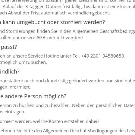
nlose Reservierung bis (Datum)“ gekennzeichnet sind, können zunä
Ablauf der 3-tägigen Optionsfrist fällig; bis dahin ist eine kosten
nach Ablauf der Frist automatisch verbindlich gebucht.
n kann umgebucht oder storniert werden?
 Stornierungen finden Sie in den Allgemeinen Geschäftsbedingun
r sollen nur unsere AGBs verlinkt werden?
rpasst?
llen an unsere Service Hotline unter Tel. +49 2301 94580650
stmöglich umzubuchen.
indlich?
ranstaltern auch noch kurzfristig geändert werden und sind dahe
gen informiert.
ine andere Person möglich?
re Person zu buchen und zu bezahlen. Neben den persönlichen Dat
s eintragen.
rniert werden, welche Kosten entstehen dabei?
ehmen Sie bitte den Allgemeinen Geschäftsbedingungen des Leis