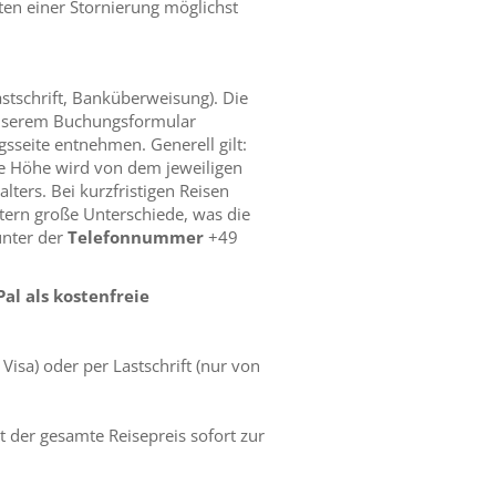
ten einer Stornierung möglichst
astschrift, Banküberweisung). Die
unserem Buchungsformular
sseite entnehmen. Generell gilt:
Die Höhe wird von dem jeweiligen
lters. Bei kurzfristigen Reisen
ltern große Unterschiede, was die
unter der
Telefonnummer
+49
Pal als kostenfreie
isa) oder per Lastschrift (nur von
t der gesamte Reisepreis sofort zur