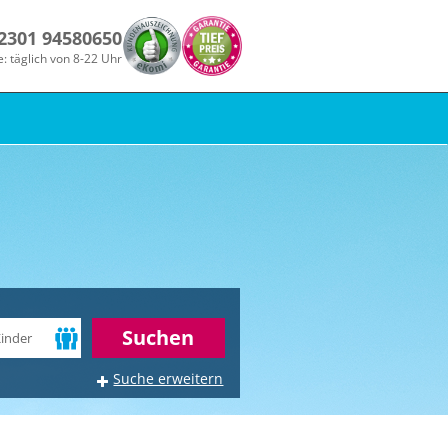
 2301 94580650
e: täglich von 8-22 Uhr
r
Suchen
Suche erweitern