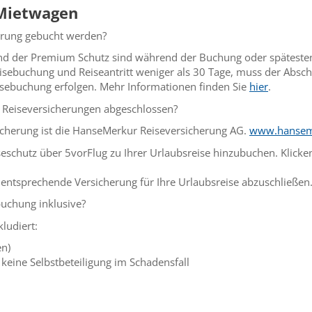
 Mietwagen
erung gebucht werden?
und der Premium Schutz sind während der Buchung oder spätestens
isebuchung und Reiseantritt weniger als 30 Tage, muss der Absch
isebuchung erfolgen. Mehr Informationen finden Sie
hier
.
 Reiseversicherungen abgeschlossen?
icherung ist die HanseMerkur Reiseversicherung AG.
www.hansem
eschutz über 5vorFlug zu Ihrer Urlaubsreise hinzubuchen. Klicken
 entsprechende Versicherung für Ihre Urlaubsreise abzuschließen
buchung inklusive?
kludiert:
en)
keine Selbstbeteiligung im Schadensfall