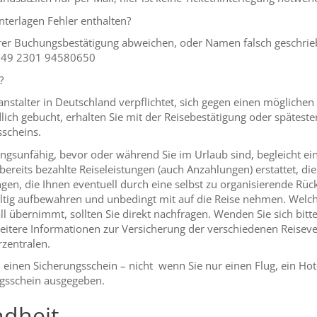
terlagen Fehler enthalten?
rer Buchungsbestätigung abweichen, oder Namen falsch geschriebe
. +49 2301 94580650
?
nstalter in Deutschland verpflichtet, sich gegen einen mögliche
lich gebucht, erhalten Sie mit der Reisebestätigung oder spätest
scheins.
ungsunfähig, bevor oder während Sie im Urlaub sind, begleicht ein 
ereits bezahlte Reiseleistungen (auch Anzahlungen) erstattet, di
en, die Ihnen eventuell durch eine selbst zu organisierende Rüc
ältig aufbewahren und unbedingt mit auf die Reise nehmen. Welch
ll übernimmt, sollten Sie direkt nachfragen. Wenden Sie sich bitt
itere Informationen zur Versicherung der verschiedenen Reisever
zentralen.
n einen Sicherungsschein – nicht wenn Sie nur einen Flug, ein H
ngsschein ausgegeben.
dheit