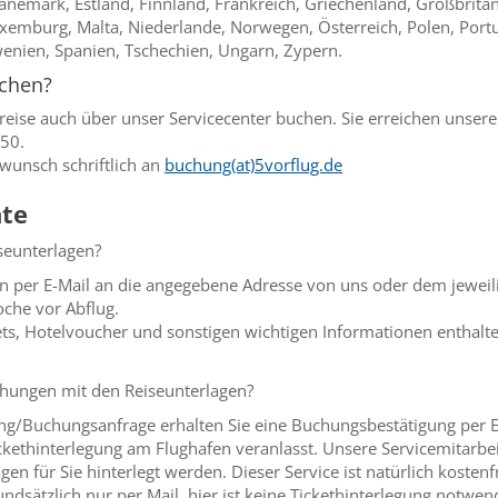
nemark, Estland, Finnland, Frankreich, Griechenland, Großbritanni
Luxemburg, Malta, Niederlande, Norwegen, Österreich, Polen, Port
enien, Spanien, Tschechien, Ungarn, Zypern.
uchen?
reise auch über unser Servicecenter buchen. Sie erreichen unsere
50.
wunsch schriftlich an
buchung(at)5vorflug.de
te
eunterlagen?
 per E-Mail an die angegebene Adresse von uns oder dem jeweilig
oche vor Abflug.
kets, Hotelvoucher und sonstigen wichtigen Informationen enthalten
chungen mit den Reiseunterlagen?
/Buchungsanfrage erhalten Sie eine Buchungsbestätigung per E-M
ckethinterlegung am Flughafen veranlasst. Unsere Servicemitarbeit
en für Sie hinterlegt werden. Dieser Service ist natürlich kostenfr
ndsätzlich nur per Mail, hier ist keine Tickethinterlegung notwen