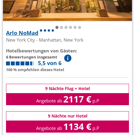
Arlo NoMad
New York City - Manhattan, New York
Hotelbewertungen von Gästen:
6 Bewertungen insgesamt
5,5 von 6
100 % empfehlen dieses Hotel
9 Nächte Flug + Hotel
2117 €
Angebote ab
p.P
9 Nächte nur Hotel
1134 €
Angebote ab
p.P