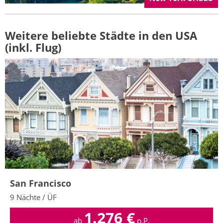
Weitere beliebte Städte in den USA
(inkl. Flug)
San Francisco
9 Nächte / ÜF
1.276
€
ab
p.P.