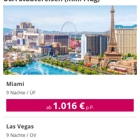
Miami
9 Nächte / ÜF
1.016
€
ab
p.P.
Las Vegas
9 Nächte / OV