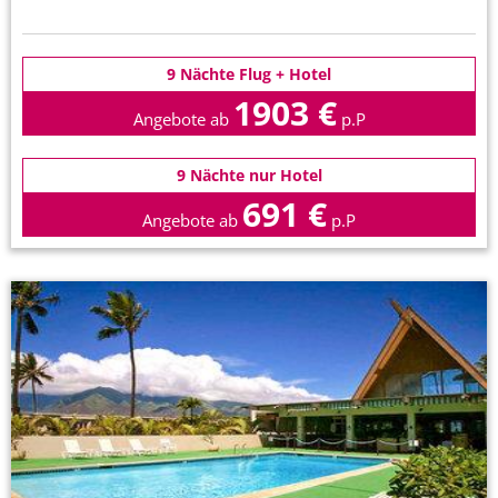
9 Nächte Flug + Hotel
1903 €
Angebote ab
p.P
9 Nächte nur Hotel
691 €
Angebote ab
p.P