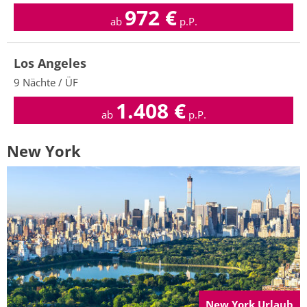
972
€
ab
p.P.
Los Angeles
9 Nächte / ÜF
1.408
€
ab
p.P.
New York
New York Urlaub