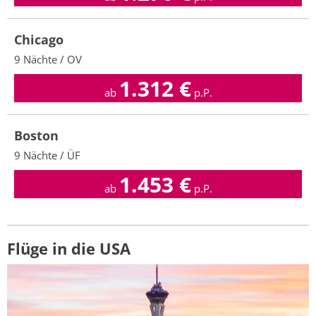
Chicago
9 Nächte / OV
1.312
€
ab
p.P.
Boston
9 Nächte / ÜF
1.453
€
ab
p.P.
Flüge in die USA