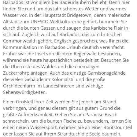
Barbados ist vor allem bei Badeurlaubern beliebt. Denn hier
finden Sie rund um das Jahr schönstes Wetter und warmes
Wasser vor. In der Hauptstadt Bridgetown, deren malerische
Altstadt zum UNESCO-Weltkulturerbe gehört, bummeln Sie
durch die bunten Gassen und saugen das karibische Flair in
sich auf. Zugleich wird auf Barbados, das zum britischen
Commonwealth gehört, Englisch gesprochen, was Ihnen die
Kommunikation im Barbados Urlaub deutlich vereinfacht.
Früher war die Insel von dichtem Regenwald bestanden,
während sie heute hauptsächlich besiedelt ist. Besuchen Sie
die Überreste des Waldes und die ehemaligen
Zuckerrohrplantagen. Auch das einstige Garnisonsgelände,
die vielen Gebäude im Kolonialstil und die große
Orchideenfarm im Landesinneren sind wichtige
Sehenswürdigkeiten.
Einen Großteil Ihrer Zeit werden Sie jedoch am Strand
verbringen, und genau diesem gilt aus gutem Grund die
größte Aufmerksamkeit. Gehen Sie am Paradise Beach
schnorcheln, um die bunten Fische zu bewundern, lernen Sie
einen neuen Wassersport, nehmen Sie an einer Bootstour teil
oder lassen Sie auf Ihrem Strandtuch die Seele baumeln.