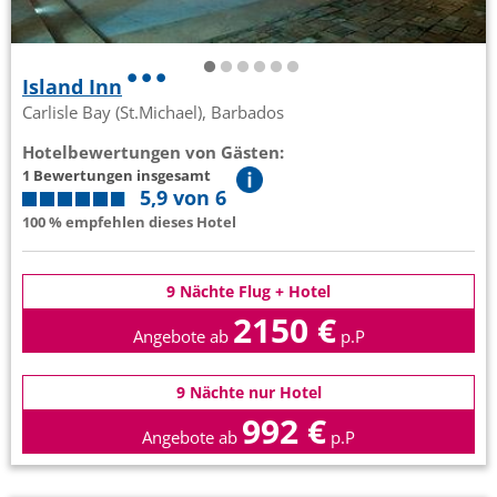
Island Inn
Carlisle Bay (St.Michael), Barbados
Hotelbewertungen von Gästen:
1 Bewertungen insgesamt
5,9 von 6
100 % empfehlen dieses Hotel
9 Nächte Flug + Hotel
2150 €
Angebote ab
p.P
9 Nächte nur Hotel
992 €
Angebote ab
p.P