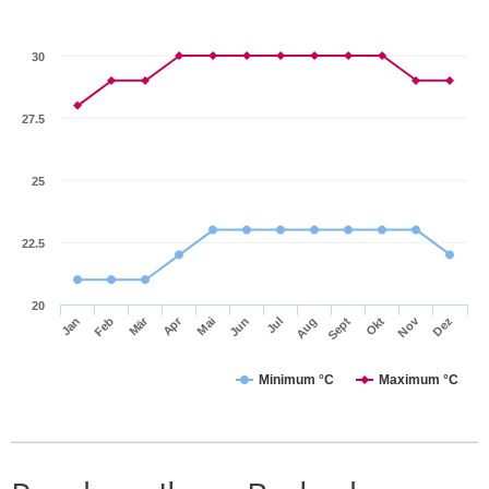
30
27.5
25
22.5
20
Mär
Apr
Nov
Jan
Feb
Mai
Jun
Jul
Aug
Sept
Okt
Dez
Minimum °C
Maximum °C