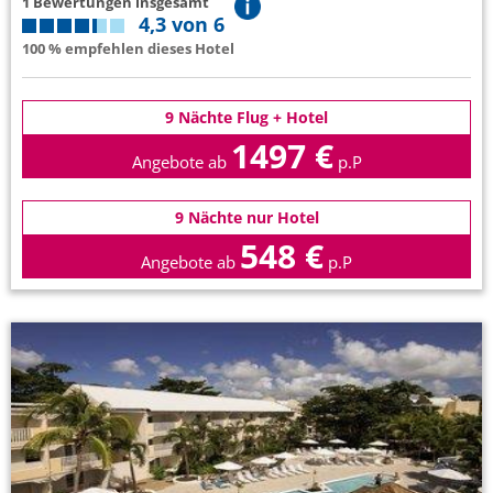
1 Bewertungen insgesamt
4,3 von 6
100 % empfehlen dieses Hotel
9 Nächte Flug + Hotel
1497 €
Angebote ab
p.P
9 Nächte nur Hotel
548 €
Angebote ab
p.P