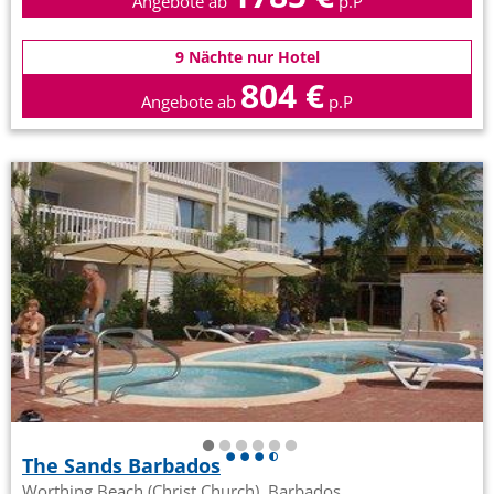
Angebote ab
p.P
9 Nächte nur Hotel
804 €
Angebote ab
p.P
The Sands Barbados
Worthing Beach (Christ Church), Barbados