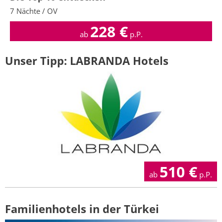
7 Nächte / OV
228
€
ab
p.P.
Unser Tipp: LABRANDA Hotels
510
€
ab
p.P.
Familienhotels in der Türkei