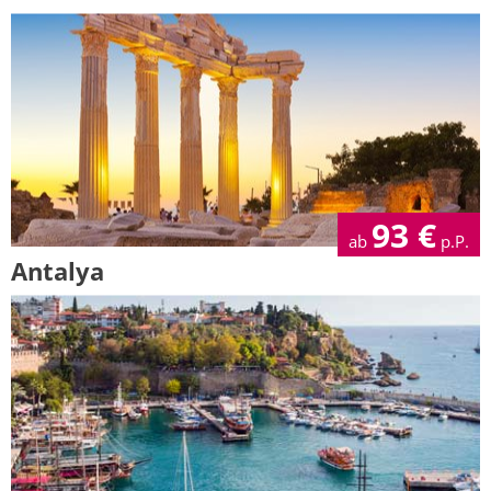
93
€
ab
p.P.
Antalya