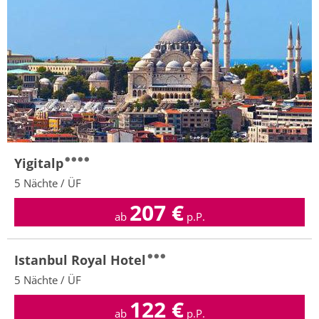
Yigitalp
5 Nächte / ÜF
207
€
ab
p.P.
Istanbul Royal Hotel
5 Nächte / ÜF
122
€
ab
p.P.