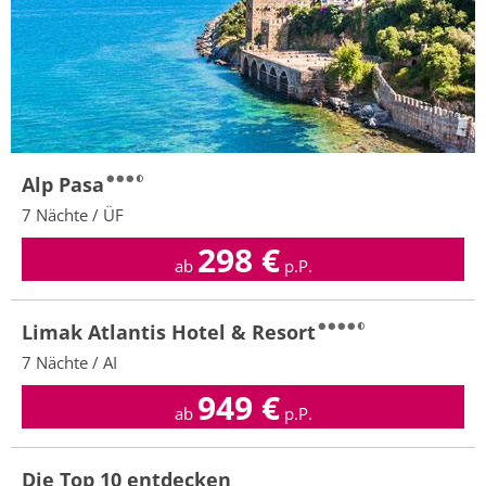
Alp Pasa
7 Nächte / ÜF
298
€
ab
p.P.
Limak Atlantis Hotel & Resort
7 Nächte / AI
949
€
ab
p.P.
Die Top 10 entdecken