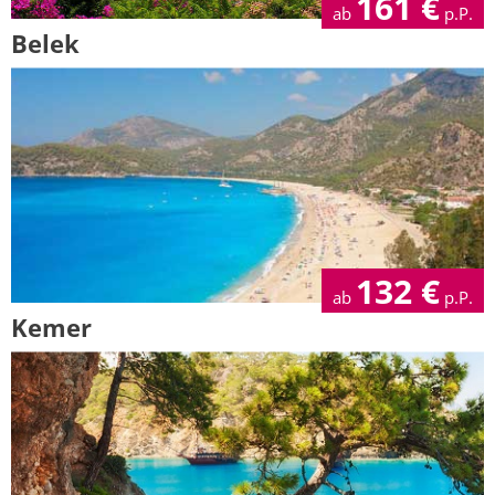
161
€
ab
p.P.
Belek
132
€
ab
p.P.
Kemer