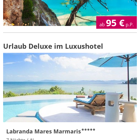
95
€
ab
p.P.
Urlaub Deluxe im Luxushotel
Labranda Mares Marmaris