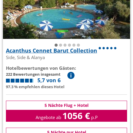
Acanthus Cennet Barut Collection
Side, Side & Alanya
Hotelbewertungen von Gästen:
222 Bewertungen insgesamt
5,7 von 6
97.3 % empfehlen dieses Hotel
5 Nächte Flug + Hotel
1056 €
Angebote ab
p.P
5 Nächte nur Hotel