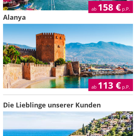
158
€
ab
p.P.
Alanya
113
€
ab
p.P.
Die Lieblinge unserer Kunden