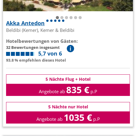
Akka Antedon
Beldibi (Kemer), Kemer & Beldibi
Hotelbewertungen von Gästen:
32 Bewertungen insgesamt
5,7 von 6
93.8 % empfehlen dieses Hotel
5 Nächte Flug + Hotel
835 €
Angebote ab
p.P
5 Nächte nur Hotel
1035 €
Angebote ab
p.P