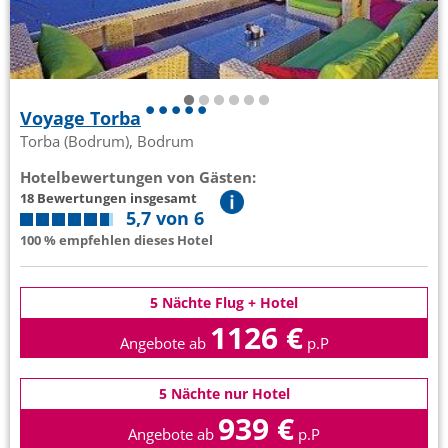
Voyage Torba
Torba (Bodrum), Bodrum
Hotelbewertungen von Gästen:
18 Bewertungen insgesamt
5,7 von 6
100 % empfehlen dieses Hotel
5 Nächte Flug + Hotel
1126 €
Angebote ab
p.P
5 Nächte nur Hotel
939 €
Angebote ab
p.P