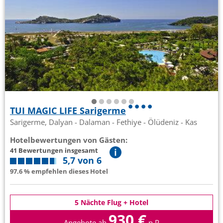
TUI MAGIC LIFE Sarigerme
Sarigerme, Dalyan - Dalaman - Fethiye - Ölüdeniz - Kas
Hotelbewertungen von Gästen:
41 Bewertungen insgesamt
5,7 von 6
97.6 % empfehlen dieses Hotel
5 Nächte Flug + Hotel
930 €
Angebote ab
p.P