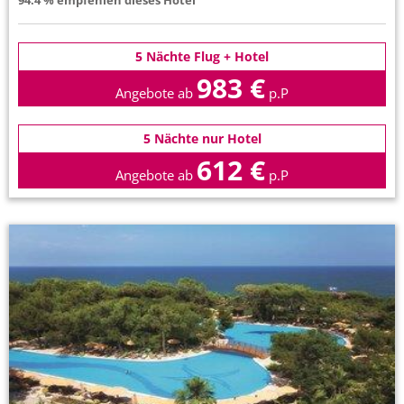
94.4 % empfehlen dieses Hotel
5 Nächte Flug + Hotel
983 €
Angebote ab
p.P
5 Nächte nur Hotel
612 €
Angebote ab
p.P