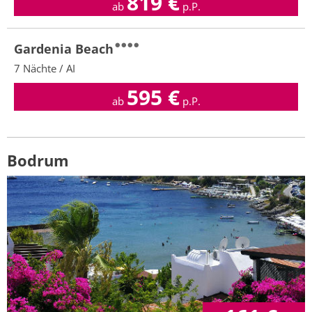
819
€
ab
p.P.
Gardenia Beach
7 Nächte / AI
595
€
ab
p.P.
Bodrum