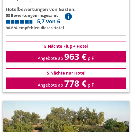
Hotelbewertungen von Gästen:
58 Bewertungen insgesamt
5,7 von 6
96.6 % empfehlen dieses Hotel
5 Nächte Flug + Hotel
963 €
Angebote ab
p.P
5 Nächte nur Hotel
778 €
Angebote ab
p.P