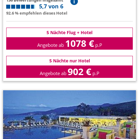
136 Bewertungen insgesamt
5,7 von 6
92.6 % empfehlen dieses Hotel
5 Nächte Flug + Hotel
1078 €
Angebote ab
p.P
5 Nächte nur Hotel
902 €
Angebote ab
p.P