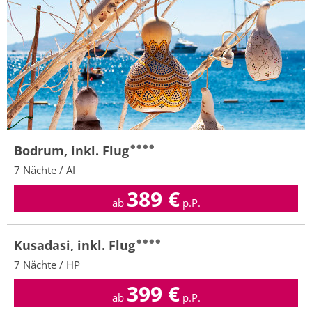
Bodrum, inkl. Flug
7 Nächte / AI
389
€
ab
p.P.
Kusadasi, inkl. Flug
7 Nächte / HP
399
€
ab
p.P.