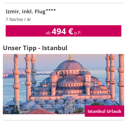
Izmir, inkl. Flug
7 Nächte / AI
494
€
ab
p.P.
Unser Tipp - Istanbul
Istanbul Urlaub