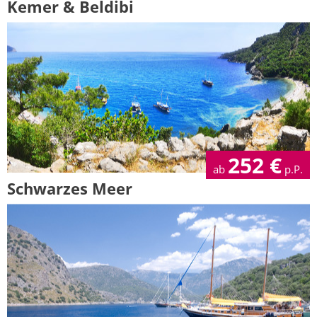
Kemer & Beldibi
252
€
ab
p.P.
Schwarzes Meer