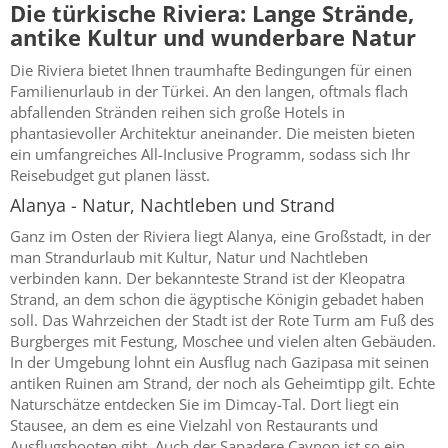
Die türkische Riviera: Lange Strände,
antike Kultur und wunderbare Natur
Die Riviera bietet Ihnen traumhafte Bedingungen für einen
Familienurlaub in der Türkei. An den langen, oftmals flach
abfallenden Stränden reihen sich große Hotels in
phantasievoller Architektur aneinander. Die meisten bieten
ein umfangreiches All-Inclusive Programm, sodass sich Ihr
Reisebudget gut planen lässt.
Alanya - Natur, Nachtleben und Strand
Ganz im Osten der Riviera liegt Alanya, eine Großstadt, in der
man Strandurlaub mit Kultur, Natur und Nachtleben
verbinden kann. Der bekannteste Strand ist der Kleopatra
Strand, an dem schon die ägyptische Königin gebadet haben
soll. Das Wahrzeichen der Stadt ist der Rote Turm am Fuß des
Burgberges mit Festung, Moschee und vielen alten Gebäuden.
In der Umgebung lohnt ein Ausflug nach Gazipasa mit seinen
antiken Ruinen am Strand, der noch als Geheimtipp gilt. Echte
Naturschätze entdecken Sie im Dimcay-Tal. Dort liegt ein
Stausee, an dem es eine Vielzahl von Restaurants und
Ausflugsbooten gibt. Auch der Sapadere Caynon ist so ein