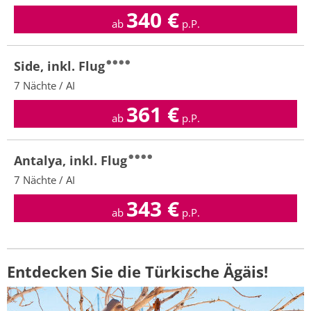
340
€
ab
p.P.
Side, inkl. Flug
7 Nächte / AI
361
€
ab
p.P.
Antalya, inkl. Flug
7 Nächte / AI
343
€
ab
p.P.
Entdecken Sie die Türkische Ägäis!