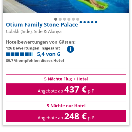
Otium Family Stone Palace
Colakli (Side), Side & Alanya
Hotelbewertungen von Gästen:
126 Bewertungen insgesamt
5,4 von 6
89.7 % empfehlen dieses Hotel
5 Nächte Flug + Hotel
437 €
Angebote ab
p.P
5 Nächte nur Hotel
248 €
Angebote ab
p.P