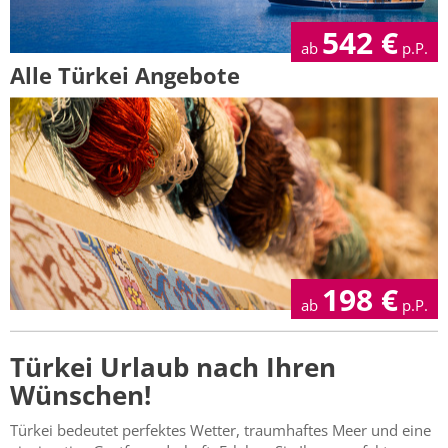
542
€
ab
p.P.
Alle Türkei Angebote
198
€
ab
p.P.
Türkei Urlaub nach Ihren
Wünschen!
Türkei bedeutet perfektes Wetter, traumhaftes Meer und eine