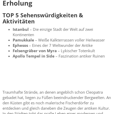
Erholung
TOP 5 Sehenswürdigkeiten &
Aktivitäten
Istanbul
– Die einzige Stadt der Welt auf zwei
Kontinenten
Pamukkale
– Weiße Kalkterrassen voller Heilwasser
Ephesos
– Eines der 7 Weltwunder der Antike
Felsengräber von Myra
– Lykischer Totenkult
Apollo Tempel in Side
– Faszination antiker Ruinen
Traumhafte Strände, an denen angeblich schon Cleopatra
gebadet hat, liegen zu Füßen beeindruckender Bergwelten. An
den Küsten gibt es noch malerische Fischerdörfer zu
entdecken und gleich daneben die Zeugen der antiken Kultur.
In den Städten tobt das pralle Leben eines modernen und