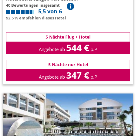
40 Bewertungen insgesamt
5,5 von 6
92.5 % empfehlen dieses Hotel
5 Nächte Flug + Hotel
544 €
Angebote ab
p.P
5 Nächte nur Hotel
347 €
Angebote ab
p.P