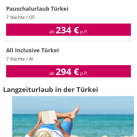
Pauschalurlaub Türkei
7 Nächte / ÜF
234
€
ab
p.P.
All Inclusive Türkei
7 Nächte / AI
294
€
ab
p.P.
Langzeiturlaub in der Türkei