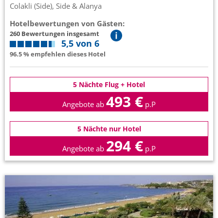
Colakli (Side), Side & Alanya
Hotelbewertungen von Gästen:
260 Bewertungen insgesamt
5,5 von 6
96.5 % empfehlen dieses Hotel
5 Nächte Flug + Hotel
493 €
Angebote ab
p.P
5 Nächte nur Hotel
294 €
Angebote ab
p.P