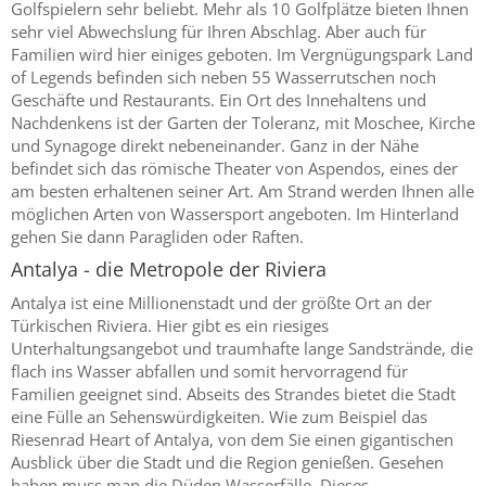
Golfspielern sehr beliebt. Mehr als 10 Golfplätze bieten Ihnen
sehr viel Abwechslung für Ihren Abschlag. Aber auch für
Familien wird hier einiges geboten. Im Vergnügungspark Land
of Legends befinden sich neben 55 Wasserrutschen noch
Geschäfte und Restaurants. Ein Ort des Innehaltens und
Nachdenkens ist der Garten der Toleranz, mit Moschee, Kirche
und Synagoge direkt nebeneinander. Ganz in der Nähe
befindet sich das römische Theater von Aspendos, eines der
am besten erhaltenen seiner Art. Am Strand werden Ihnen alle
möglichen Arten von Wassersport angeboten. Im Hinterland
gehen Sie dann Paragliden oder Raften.
Antalya - die Metropole der Riviera
Antalya ist eine Millionenstadt und der größte Ort an der
Türkischen Riviera. Hier gibt es ein riesiges
Unterhaltungsangebot und traumhafte lange Sandstrände, die
flach ins Wasser abfallen und somit hervorragend für
Familien geeignet sind. Abseits des Strandes bietet die Stadt
eine Fülle an Sehenswürdigkeiten. Wie zum Beispiel das
Riesenrad Heart of Antalya, von dem Sie einen gigantischen
Ausblick über die Stadt und die Region genießen. Gesehen
haben muss man die Düden Wasserfälle. Dieses