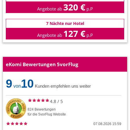
320 €
Angebote ab
p.P
7 Nächte nur Hotel
127 €
Angebote ab
p.P
eKomi Bewertungen 5vorFlug
9
10
von
Kunden empfehlen uns weiter
4.8
/
5
824
Bewertungen
für die
5vorFlug
Website
07.08.2026 15:59