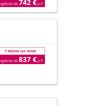
742 €
ngebote ab
p.P
7 Nächte nur Hotel
837 €
ngebote ab
p.P