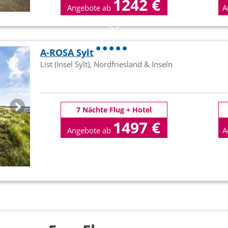
1242 €
Angebote ab
A
p.P
A-ROSA Sylt
List (Insel Sylt), Nordfriesland & Inseln
7 Nächte Flug + Hotel
1497 €
Angebote ab
A
p.P