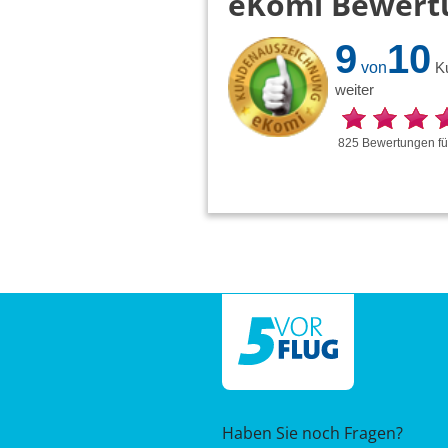
eKomi Bewert
9
10
von
K
weiter
825
Bewertungen
f
Haben Sie noch Fragen?