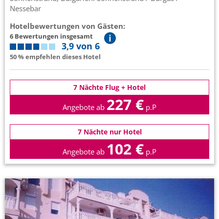
Nessebar
Hotelbewertungen von Gästen:
6 Bewertungen insgesamt
3,9 von 6
50 % empfehlen dieses Hotel
7 Nächte Flug + Hotel
227 €
Angebote ab
p.P
7 Nächte nur Hotel
102 €
Angebote ab
p.P