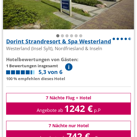
Dorint Strandresort & Spa Westerland
Westerland (Insel Sylt), Nordfriesland & Inseln
Hotelbewertungen von Gästen:
1 Bewertungen insgesamt
5,3 von 6
100 % empfehlen dieses Hotel
7 Nächte Flug + Hotel
1242 €
Angebote ab
p.P
7 Nächte nur Hotel
742 €