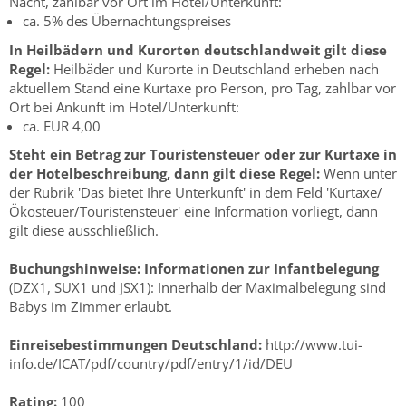
Nacht, zahlbar vor Ort im Hotel/Unterkunft:
ca. 5% des Übernachtungspreises
In Heilbädern und Kurorten deutschlandweit gilt diese
Regel:
Heilbäder und Kurorte in Deutschland erheben nach
aktuellem Stand eine Kurtaxe pro Person, pro Tag, zahlbar vor
Ort bei Ankunft im Hotel/Unterkunft:
ca. EUR 4,00
Steht ein Betrag zur Touristensteuer oder zur Kurtaxe in
der Hotelbeschreibung, dann gilt diese Regel:
Wenn unter
der Rubrik 'Das bietet Ihre Unterkunft' in dem Feld 'Kurtaxe/
Ökosteuer/Touristensteuer' eine Information vorliegt, dann
gilt diese ausschließlich.
Buchungshinweise:
Informationen zur Infantbelegung
(DZX1, SUX1 und JSX1): Innerhalb der Maximalbelegung sind
Babys im Zimmer erlaubt.
Einreisebestimmungen Deutschland:
http://www.tui-
info.de/ICAT/pdf/country/pdf/entry/1/id/DEU
Rating:
100