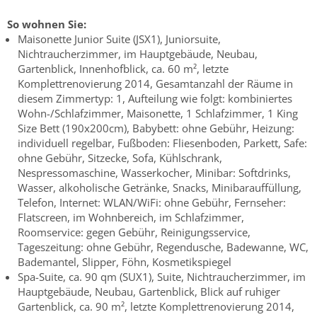
So wohnen Sie:
Maisonette Junior Suite (JSX1), Juniorsuite,
Nichtraucherzimmer, im Hauptgebäude, Neubau,
Gartenblick, Innenhofblick, ca. 60 m², letzte
Komplettrenovierung 2014, Gesamtanzahl der Räume in
diesem Zimmertyp: 1, Aufteilung wie folgt: kombiniertes
Wohn-/Schlafzimmer, Maisonette, 1 Schlafzimmer, 1 King
Size Bett (190x200cm), Babybett: ohne Gebühr, Heizung:
individuell regelbar, Fußboden: Fliesenboden, Parkett, Safe:
ohne Gebühr, Sitzecke, Sofa, Kühlschrank,
Nespressomaschine, Wasserkocher, Minibar: Softdrinks,
Wasser, alkoholische Getränke, Snacks, Minibarauffüllung,
Telefon, Internet: WLAN/WiFi: ohne Gebühr, Fernseher:
Flatscreen, im Wohnbereich, im Schlafzimmer,
Roomservice: gegen Gebühr, Reinigungsservice,
Tageszeitung: ohne Gebühr, Regendusche, Badewanne, WC,
Bademantel, Slipper, Föhn, Kosmetikspiegel
Spa-Suite, ca. 90 qm (SUX1), Suite, Nichtraucherzimmer, im
Hauptgebäude, Neubau, Gartenblick, Blick auf ruhiger
Gartenblick, ca. 90 m², letzte Komplettrenovierung 2014,