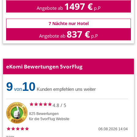
1497 €
Angebote ab
p.P
7 Nächte nur Hotel
837 €
Angebote ab
p.P
eKomi Bewertungen 5vorFlug
9
10
von
Kunden empfehlen uns weiter
4.8
/
5
825
Bewertungen
für die
5vorFlug
Website
06.08.2026 14:04