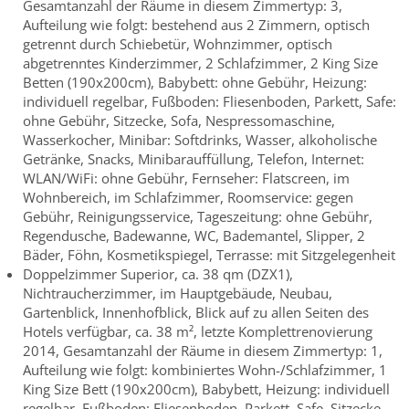
Gesamtanzahl der Räume in diesem Zimmertyp: 3,
Aufteilung wie folgt: bestehend aus 2 Zimmern, optisch
getrennt durch Schiebetür, Wohnzimmer, optisch
abgetrenntes Kinderzimmer, 2 Schlafzimmer, 2 King Size
Betten (190x200cm), Babybett: ohne Gebühr, Heizung:
individuell regelbar, Fußboden: Fliesenboden, Parkett, Safe:
ohne Gebühr, Sitzecke, Sofa, Nespressomaschine,
Wasserkocher, Minibar: Softdrinks, Wasser, alkoholische
Getränke, Snacks, Minibarauffüllung, Telefon, Internet:
WLAN/WiFi: ohne Gebühr, Fernseher: Flatscreen, im
Wohnbereich, im Schlafzimmer, Roomservice: gegen
Gebühr, Reinigungsservice, Tageszeitung: ohne Gebühr,
Regendusche, Badewanne, WC, Bademantel, Slipper, 2
Bäder, Föhn, Kosmetikspiegel, Terrasse: mit Sitzgelegenheit
Doppelzimmer Superior, ca. 38 qm (DZX1),
Nichtraucherzimmer, im Hauptgebäude, Neubau,
Gartenblick, Innenhofblick, Blick auf zu allen Seiten des
Hotels verfügbar, ca. 38 m², letzte Komplettrenovierung
2014, Gesamtanzahl der Räume in diesem Zimmertyp: 1,
Aufteilung wie folgt: kombiniertes Wohn-/Schlafzimmer, 1
King Size Bett (190x200cm), Babybett, Heizung: individuell
regelbar, Fußboden: Fliesenboden, Parkett, Safe, Sitzecke,