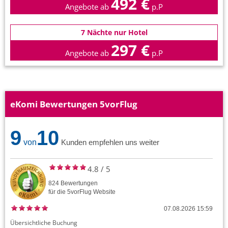
492 €
Angebote ab
p.P
7 Nächte nur Hotel
297 €
Angebote ab
p.P
eKomi Bewertungen 5vorFlug
9
10
von
Kunden empfehlen uns weiter
4.8
/
5
824
Bewertungen
für die
5vorFlug
Website
07.08.2026 15:59
Übersichtliche Buchung