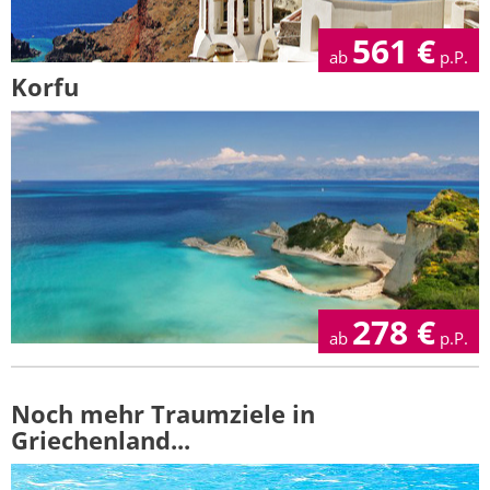
561
€
ab
p.P.
Korfu
278
€
ab
p.P.
Noch mehr Traumziele in
Griechenland...