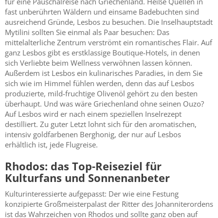
für eine Pauschalreise nach Griechenland. Heiße Quellen in
fast unberührten Wäldern und einsame Badebuchten sind
ausreichend Gründe, Lesbos zu besuchen. Die Inselhauptstadt
Mytilini sollten Sie einmal als Paar besuchen: Das
mittelalterliche Zentrum verströmt ein romantisches Flair. Auf
ganz Lesbos gibt es erstklassige Boutique-Hotels, in denen
sich Verliebte beim Wellness verwöhnen lassen können.
Außerdem ist Lesbos ein kulinarisches Paradies, in dem Sie
sich wie im Himmel fühlen werden, denn das auf Lesbos
produzierte, mild-fruchtige Olivenöl gehört zu den besten
überhaupt. Und was wäre Griechenland ohne seinen Ouzo?
Auf Lesbos wird er nach einem speziellen Inselrezept
destilliert. Zu guter Letzt lohnt sich für den aromatischen,
intensiv goldfarbenen Berghonig, der nur auf Lesbos
erhältlich ist, jede Flugreise.
Rhodos: das Top-Reiseziel für
Kulturfans und Sonnenanbeter
Kulturinteressierte aufgepasst: Der wie eine Festung
konzipierte Großmeisterpalast der Ritter des Johanniterordens
ist das Wahrzeichen von Rhodos und sollte ganz oben auf