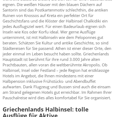
eignen. Die weißen Häuser mit den blauen Dächern auf
Santorin sind das Postkartenmotiv schlechthin, die antiken
Ruinen von Knossos auf Kreta ein perfekter Ort für
Geschichtsfans und die Klöster der Halbinsel Chalkidiki ein
jedes Ausflugsziel wert. Für einen Badeurlaub eignen sich
Inseln wie Kos oder Korfu ideal. Wer gerne Ausflüge
unternimmt, ist mit Halbinseln wie dem Peloponnes gut
beraten. Schätzen Sie Kultur und antike Geschichte, so sind
Städtereisen für Sie passend: Athen ist einer dieser Orte, den
jeder einmal im Leben besucht haben sollte. Griechenlands
Hauptstadt ist berühmt für ihre rund 3.000 Jahre alten
Prachtbauten, allen voran die weltberühmte Akropolis. Ob
Halbinsel, Insel oder Festland – jede Region hat erstklassige
Hotels im Angebot, die Ihnen mindestens mit einer
Halbpension inklusive Frühstücks- und Abendbuffet
aufwarten. Dank Flugzeug und Bussen sind auch die einsam
am Strand gelegenen Hotels gut erreichbar. Im Rahmen Ihrer
Pauschalreise wird dies alles komfortabel für Sie organisiert.
Griechenlands Halbinsel: tolle
Ausflüge für Aktive