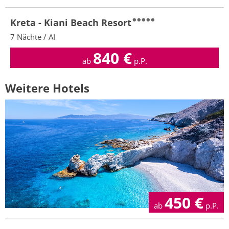
Kreta - Kiani Beach Resort
7 Nächte / AI
840
€
ab
p.P.
Weitere Hotels
450
€
ab
p.P.