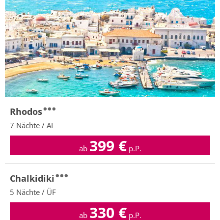
Rhodos
7 Nächte / AI
399
€
ab
p.P.
Chalkidiki
5 Nächte / ÜF
330
€
ab
p.P.