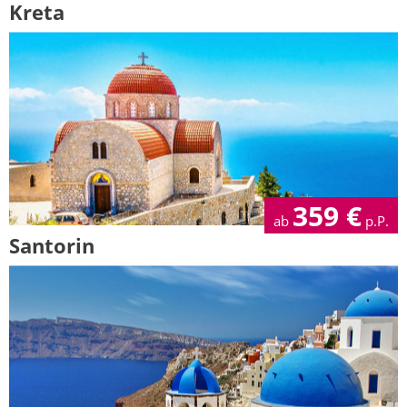
Kreta
359
€
ab
p.P.
Santorin