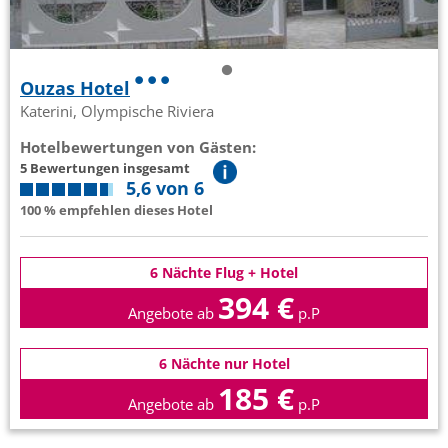
Ouzas Hotel
Katerini, Olympische Riviera
Hotelbewertungen von Gästen:
5 Bewertungen insgesamt
5,6 von 6
100 % empfehlen dieses Hotel
6 Nächte Flug + Hotel
394 €
Angebote ab
p.P
6 Nächte nur Hotel
185 €
Angebote ab
p.P