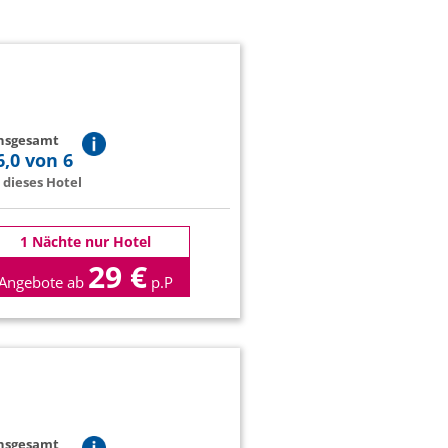
insgesamt
6,0 von 6
dieses Hotel
1 Nächte nur Hotel
29 €
Angebote ab
p.P
insgesamt