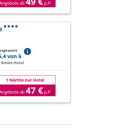
49 €
Angebote ab
p.P
e
insgesamt
5,4 von 6
dieses Hotel
1 Nächte nur Hotel
47 €
Angebote ab
p.P