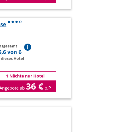
sse
insgesamt
5,6 von 6
dieses Hotel
1 Nächte nur Hotel
36 €
Angebote ab
p.P