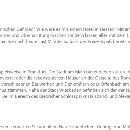
mischen Gefilden? Wie wäre es mit einem Hotel in Hessen? Mit ei
mmer und Übernachtung machen sondern lassen alles mit dem Che
en Sie noch heute Last Minute, so dass der Freizeitspaß bereits
spielsweise in Frankfurt. Die Stadt am Main bietet neben kulture
viertel oder die rekonstruierten Häuser an der Ostseite des Röme
it verschiedenen Bauwerken und Denkmälern oder Offenbach am 
mus stammen. Nahe der Stadt Wiesbaden befinden sich der der N
en Sie im Bereich des Biebricher Schlossparks Halsband- und Alexa
ens erwarten Sie vor allem Naturschönheiten. Geprägt von Mitte