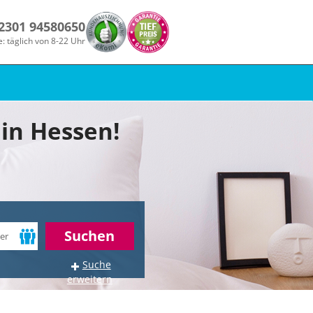
 2301 94580650
e: täglich von 8-22 Uhr
in Hessen!
Suchen
Suche
erweitern