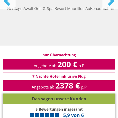
nur Übernachtung
200 €
Angebote ab
p.P
7 Nächte Hotel inklusive Flug
2378 €
Angebote ab
p.P
Das sagen unsere Kunden
5
Bewertungen insgesamt
5,9
von
6