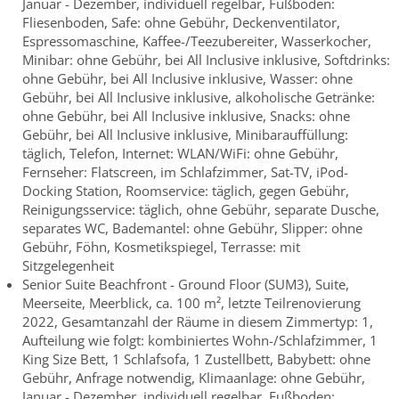
Januar - Dezember, individuell regelbar, Fußboden:
Fliesenboden, Safe: ohne Gebühr, Deckenventilator,
Espressomaschine, Kaffee-/Teezubereiter, Wasserkocher,
Minibar: ohne Gebühr, bei All Inclusive inklusive, Softdrinks:
ohne Gebühr, bei All Inclusive inklusive, Wasser: ohne
Gebühr, bei All Inclusive inklusive, alkoholische Getränke:
ohne Gebühr, bei All Inclusive inklusive, Snacks: ohne
Gebühr, bei All Inclusive inklusive, Minibarauffüllung:
täglich, Telefon, Internet: WLAN/WiFi: ohne Gebühr,
Fernseher: Flatscreen, im Schlafzimmer, Sat-TV, iPod-
Docking Station, Roomservice: täglich, gegen Gebühr,
Reinigungsservice: täglich, ohne Gebühr, separate Dusche,
separates WC, Bademantel: ohne Gebühr, Slipper: ohne
Gebühr, Föhn, Kosmetikspiegel, Terrasse: mit
Sitzgelegenheit
Senior Suite Beachfront - Ground Floor (SUM3), Suite,
Meerseite, Meerblick, ca. 100 m², letzte Teilrenovierung
2022, Gesamtanzahl der Räume in diesem Zimmertyp: 1,
Aufteilung wie folgt: kombiniertes Wohn-/Schlafzimmer, 1
King Size Bett, 1 Schlafsofa, 1 Zustellbett, Babybett: ohne
Gebühr, Anfrage notwendig, Klimaanlage: ohne Gebühr,
Januar - Dezember, individuell regelbar, Fußboden: