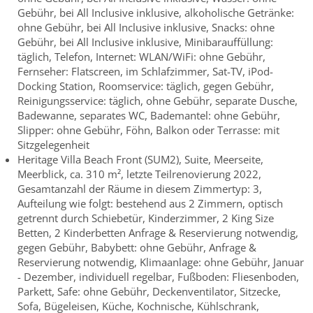
Gebühr, bei All Inclusive inklusive, alkoholische Getränke:
ohne Gebühr, bei All Inclusive inklusive, Snacks: ohne
Gebühr, bei All Inclusive inklusive, Minibarauffüllung:
täglich, Telefon, Internet: WLAN/WiFi: ohne Gebühr,
Fernseher: Flatscreen, im Schlafzimmer, Sat-TV, iPod-
Docking Station, Roomservice: täglich, gegen Gebühr,
Reinigungsservice: täglich, ohne Gebühr, separate Dusche,
Badewanne, separates WC, Bademantel: ohne Gebühr,
Slipper: ohne Gebühr, Föhn, Balkon oder Terrasse: mit
Sitzgelegenheit
Heritage Villa Beach Front (SUM2), Suite, Meerseite,
Meerblick, ca. 310 m², letzte Teilrenovierung 2022,
Gesamtanzahl der Räume in diesem Zimmertyp: 3,
Aufteilung wie folgt: bestehend aus 2 Zimmern, optisch
getrennt durch Schiebetür, Kinderzimmer, 2 King Size
Betten, 2 Kinderbetten Anfrage & Reservierung notwendig,
gegen Gebühr, Babybett: ohne Gebühr, Anfrage &
Reservierung notwendig, Klimaanlage: ohne Gebühr, Januar
- Dezember, individuell regelbar, Fußboden: Fliesenboden,
Parkett, Safe: ohne Gebühr, Deckenventilator, Sitzecke,
Sofa, Bügeleisen, Küche, Kochnische, Kühlschrank,