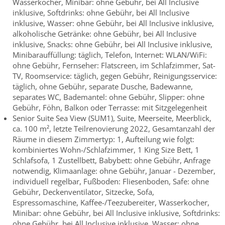
Wasserkocher, Minibar: ohne Gebühr, bei All Inclusive
inklusive, Softdrinks: ohne Gebühr, bei All Inclusive
inklusive, Wasser: ohne Gebühr, bei All Inclusive inklusive,
alkoholische Getränke: ohne Gebühr, bei All Inclusive
inklusive, Snacks: ohne Gebühr, bei All Inclusive inklusive,
Minibarauffüllung: täglich, Telefon, Internet: WLAN/WiFi:
ohne Gebühr, Fernseher: Flatscreen, im Schlafzimmer, Sat-
TV, Roomservice: täglich, gegen Gebühr, Reinigungsservice:
täglich, ohne Gebühr, separate Dusche, Badewanne,
separates WC, Bademantel: ohne Gebühr, Slipper: ohne
Gebühr, Föhn, Balkon oder Terrasse: mit Sitzgelegenheit
Senior Suite Sea View (SUM1), Suite, Meerseite, Meerblick,
ca. 100 m², letzte Teilrenovierung 2022, Gesamtanzahl der
Räume in diesem Zimmertyp: 1, Aufteilung wie folgt:
kombiniertes Wohn-/Schlafzimmer, 1 King Size Bett, 1
Schlafsofa, 1 Zustellbett, Babybett: ohne Gebühr, Anfrage
notwendig, Klimaanlage: ohne Gebühr, Januar - Dezember,
individuell regelbar, Fußboden: Fliesenboden, Safe: ohne
Gebühr, Deckenventilator, Sitzecke, Sofa,
Espressomaschine, Kaffee-/Teezubereiter, Wasserkocher,
Minibar: ohne Gebühr, bei All Inclusive inklusive, Softdrinks:
ohne Gebühr, bei All Inclusive inklusive, Wasser: ohne