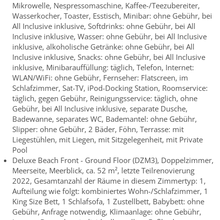
Mikrowelle, Nespressomaschine, Kaffee-/Teezubereiter,
Wasserkocher, Toaster, Esstisch, Minibar: ohne Gebühr, bei
All Inclusive inklusive, Softdrinks: ohne Gebühr, bei All
Inclusive inklusive, Wasser: ohne Gebühr, bei All Inclusive
inklusive, alkoholische Getränke: ohne Gebühr, bei All
Inclusive inklusive, Snacks: ohne Gebühr, bei All Inclusive
inklusive, Minibarauffüllung: täglich, Telefon, Internet:
WLAN/WiFi: ohne Gebühr, Fernseher: Flatscreen, im
Schlafzimmer, Sat-TV, iPod-Docking Station, Roomservice:
täglich, gegen Gebühr, Reinigungsservice: täglich, ohne
Gebühr, bei All Inclusive inklusive, separate Dusche,
Badewanne, separates WC, Bademantel: ohne Gebühr,
Slipper: ohne Gebühr, 2 Bäder, Föhn, Terrasse: mit
Liegestühlen, mit Liegen, mit Sitzgelegenheit, mit Private
Pool
Deluxe Beach Front - Ground Floor (DZM3), Doppelzimmer,
Meerseite, Meerblick, ca. 52 m², letzte Teilrenovierung
2022, Gesamtanzahl der Räume in diesem Zimmertyp: 1,
Aufteilung wie folgt: kombiniertes Wohn-/Schlafzimmer, 1
King Size Bett, 1 Schlafsofa, 1 Zustellbett, Babybett: ohne
Gebühr, Anfrage notwendig, Klimaanlage: ohne Gebühr,