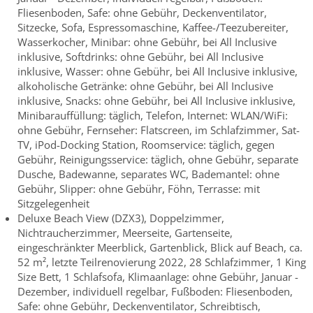
Fliesenboden, Safe: ohne Gebühr, Deckenventilator,
Sitzecke, Sofa, Espressomaschine, Kaffee-/Teezubereiter,
Wasserkocher, Minibar: ohne Gebühr, bei All Inclusive
inklusive, Softdrinks: ohne Gebühr, bei All Inclusive
inklusive, Wasser: ohne Gebühr, bei All Inclusive inklusive,
alkoholische Getränke: ohne Gebühr, bei All Inclusive
inklusive, Snacks: ohne Gebühr, bei All Inclusive inklusive,
Minibarauffüllung: täglich, Telefon, Internet: WLAN/WiFi:
ohne Gebühr, Fernseher: Flatscreen, im Schlafzimmer, Sat-
TV, iPod-Docking Station, Roomservice: täglich, gegen
Gebühr, Reinigungsservice: täglich, ohne Gebühr, separate
Dusche, Badewanne, separates WC, Bademantel: ohne
Gebühr, Slipper: ohne Gebühr, Föhn, Terrasse: mit
Sitzgelegenheit
Deluxe Beach View (DZX3), Doppelzimmer,
Nichtraucherzimmer, Meerseite, Gartenseite,
eingeschränkter Meerblick, Gartenblick, Blick auf Beach, ca.
52 m², letzte Teilrenovierung 2022, 28 Schlafzimmer, 1 King
Size Bett, 1 Schlafsofa, Klimaanlage: ohne Gebühr, Januar -
Dezember, individuell regelbar, Fußboden: Fliesenboden,
Safe: ohne Gebühr, Deckenventilator, Schreibtisch,