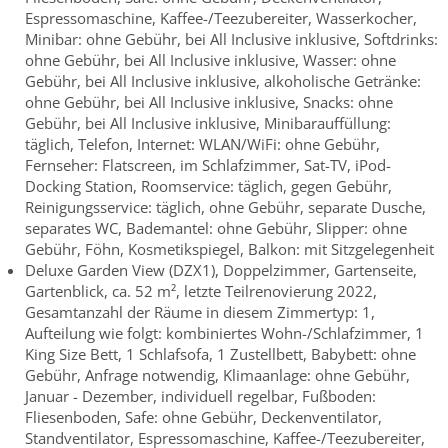
Espressomaschine, Kaffee-/Teezubereiter, Wasserkocher,
Minibar: ohne Gebühr, bei All Inclusive inklusive, Softdrinks:
ohne Gebühr, bei All Inclusive inklusive, Wasser: ohne
Gebühr, bei All Inclusive inklusive, alkoholische Getränke:
ohne Gebühr, bei All Inclusive inklusive, Snacks: ohne
Gebühr, bei All Inclusive inklusive, Minibarauffüllung:
täglich, Telefon, Internet: WLAN/WiFi: ohne Gebühr,
Fernseher: Flatscreen, im Schlafzimmer, Sat-TV, iPod-
Docking Station, Roomservice: täglich, gegen Gebühr,
Reinigungsservice: täglich, ohne Gebühr, separate Dusche,
separates WC, Bademantel: ohne Gebühr, Slipper: ohne
Gebühr, Föhn, Kosmetikspiegel, Balkon: mit Sitzgelegenheit
Deluxe Garden View (DZX1), Doppelzimmer, Gartenseite,
Gartenblick, ca. 52 m², letzte Teilrenovierung 2022,
Gesamtanzahl der Räume in diesem Zimmertyp: 1,
Aufteilung wie folgt: kombiniertes Wohn-/Schlafzimmer, 1
King Size Bett, 1 Schlafsofa, 1 Zustellbett, Babybett: ohne
Gebühr, Anfrage notwendig, Klimaanlage: ohne Gebühr,
Januar - Dezember, individuell regelbar, Fußboden:
Fliesenboden, Safe: ohne Gebühr, Deckenventilator,
Standventilator, Espressomaschine, Kaffee-/Teezubereiter,