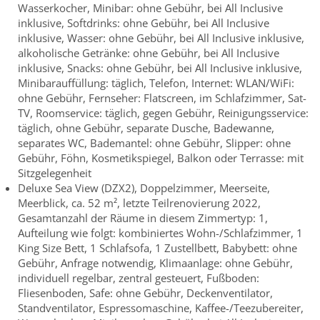
Wasserkocher, Minibar: ohne Gebühr, bei All Inclusive
inklusive, Softdrinks: ohne Gebühr, bei All Inclusive
inklusive, Wasser: ohne Gebühr, bei All Inclusive inklusive,
alkoholische Getränke: ohne Gebühr, bei All Inclusive
inklusive, Snacks: ohne Gebühr, bei All Inclusive inklusive,
Minibarauffüllung: täglich, Telefon, Internet: WLAN/WiFi:
ohne Gebühr, Fernseher: Flatscreen, im Schlafzimmer, Sat-
TV, Roomservice: täglich, gegen Gebühr, Reinigungsservice:
täglich, ohne Gebühr, separate Dusche, Badewanne,
separates WC, Bademantel: ohne Gebühr, Slipper: ohne
Gebühr, Föhn, Kosmetikspiegel, Balkon oder Terrasse: mit
Sitzgelegenheit
Deluxe Sea View (DZX2), Doppelzimmer, Meerseite,
Meerblick, ca. 52 m², letzte Teilrenovierung 2022,
Gesamtanzahl der Räume in diesem Zimmertyp: 1,
Aufteilung wie folgt: kombiniertes Wohn-/Schlafzimmer, 1
King Size Bett, 1 Schlafsofa, 1 Zustellbett, Babybett: ohne
Gebühr, Anfrage notwendig, Klimaanlage: ohne Gebühr,
individuell regelbar, zentral gesteuert, Fußboden:
Fliesenboden, Safe: ohne Gebühr, Deckenventilator,
Standventilator, Espressomaschine, Kaffee-/Teezubereiter,